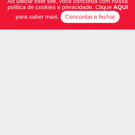
Ao utilizar este site, você concorda com nossa
política de cookies e privacidade. Clique
AQUI
para saber mais.
Concordar e fechar
IMÓVEL DISPONÍVEL PARA
VENDA NO BAIRRO BURITIS EM
CACOAL-RO
LOTEAMENTO BURITIS, CACOAL - RO
Ref.: 4111
R$ 330.000,00
1
2
Quarto(s)
Banheiro(s)