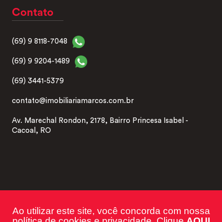
Contato
(69) 9 8118-7048
(69) 9 9204-1489
(69) 3441-5379
contato@imobiliariamarcos.com.br
Av. Marechal Rondon, 2178, Bairro Princesa Isabel -
Cacoal, RO
Ao utilizar este site, você concorda com nossa
Imobiliária Marcos 2026 | CRECI: J-2406 | Desenvolvido
política de cookies e privacidade. Clique
AQUI
por Imonov & Si9sistemas