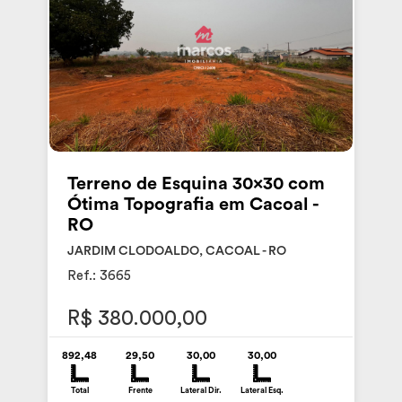
Terreno de Esquina 30x30 com
Ótima Topografia em Cacoal -
RO
JARDIM CLODOALDO, CACOAL - RO
Ref.: 3665
R$ 380.000,00
892,48
29,50
30,00
30,00
Total
Frente
Lateral Dir.
Lateral Esq.