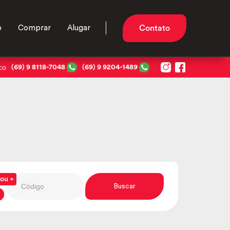
o
Comprar
Alugar
Contato
co
(69) 9 8118-7048
(69) 9 9204-1489
ou +