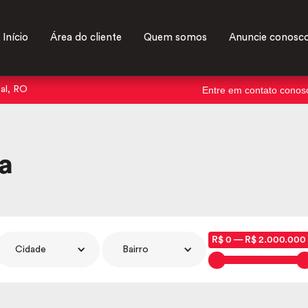
Início
Área do cliente
Quem somos
Anuncie conosc
Entre em contato conos
oal, RO
a
R$ 0 — R$ 2.000.000 
Cidade
Bairro