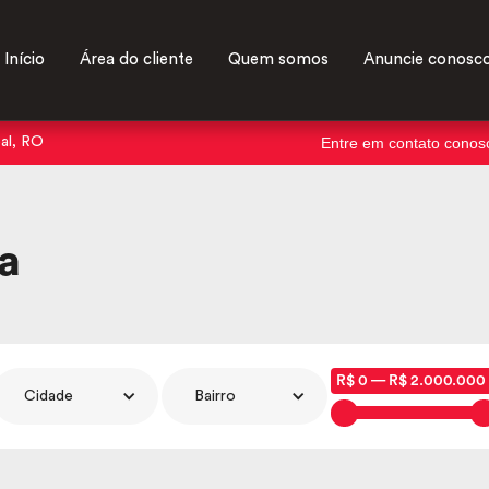
Início
Área do cliente
Quem somos
Anuncie conosc
Entre em contato conos
oal, RO
a
R$ 0 — R$ 2.000.000 
Cidade
Bairro