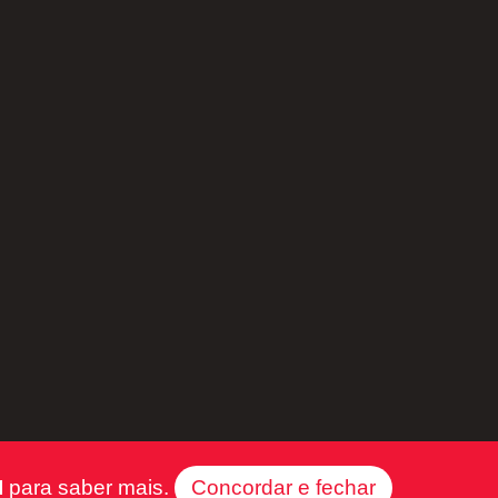
I
para saber mais.
Concordar e fechar