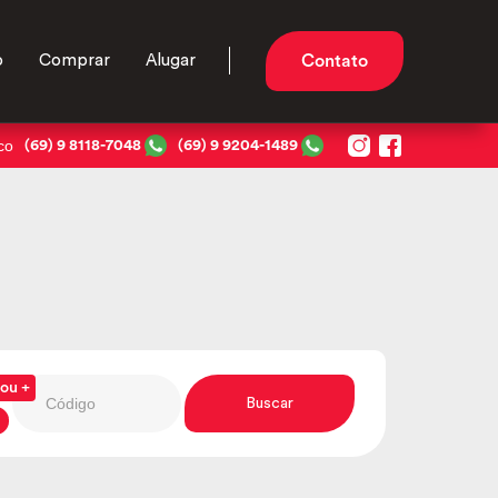
o
Comprar
Alugar
Contato
co
(69) 9 8118-7048
(69) 9 9204-1489
ou +