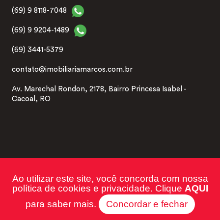
(69) 9 8118-7048
(69) 9 9204-1489
(69) 3441-5379
contato@imobiliariamarcos.com.br
Av. Marechal Rondon, 2178, Bairro Princesa Isabel -
Cacoal, RO
Ao utilizar este site, você concorda com nossa
Imobiliária Marcos 2026 | CRECI: J-2406 | Desenvolvido
política de cookies e privacidade. Clique
AQUI
por Imonov & Si9sistemas
para saber mais.
Concordar e fechar